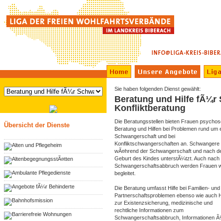
Sie haben folgenden Dienst gewählt:
Beratung und Hilfe fÃ¼r
Konfliktberatung
Die Beratungsstellen bieten Frauen psychos
Übersicht der Dienste
Beratung und Hilfen bei Problemen rund um 
Schwangerschaft und bei
Konfliktschwangerschaften an. Schwangere
Alten und Pflegeheim
wÃ¤hrend der Schwangerschaft und nach d
Geburt des Kindes unterstÃ¼tzt. Auch nach
AltenbegegnungsstÃ¤tten
Schwangerschaftsabbruch werden Frauen w
Ambulante Pflegedienste
begleitet.
Angebote fÃ¼r Behinderte
Die Beratung umfasst Hilfe bei Familien- und
Partnerschaftsproblemen ebenso wie auch H
Bahnhofsmission
zur Existenzsicherung, medizinische und
rechtliche Informationen zum
Barrierefreie Wohnungen
Schwangerschaftsabbruch, Informationen 