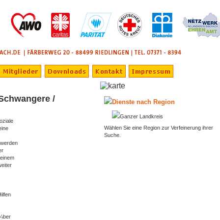
 Schwangere /
Dienste nach Region
Ganzer Landkreis
oziale
Wählen Sie eine Region zur Verfeinerung ihrer
eine
Suche.
 werden
er
 einem
eiter
ilfen
Ã¼ber