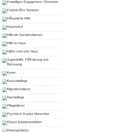
Freiwilliges Engagement / Ehrenamt
Freizeit fÃ¼r Senioren
HÃ¤usliche Hilfe
Hausnotruf
Hilfe bei Suchtproblemen
Hilfe im Haus
Hilfen rund ums Haus
Jugendhilfe: FÃ¶rderung und
Betreuung
Kuren
Kurzzeitpflege
Migrationsdienst
Nachtpflege
Pflegedienst
Psychisch Kranke Menschen
Reisen Arbeiterwohlfahrt
Rettungsdienst