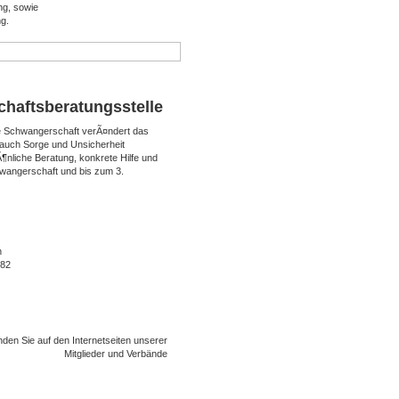
g, sowie
g.
haftsberatungsstelle
e Schwangerschaft verÃ¤ndert das
 auch Sorge und Unsicherheit
Ã¶nliche Beratung, konkrete Hilfe und
hwangerschaft und bis zum 3.
h
182
nden Sie auf den Internetseiten unserer
Mitglieder und Verbände