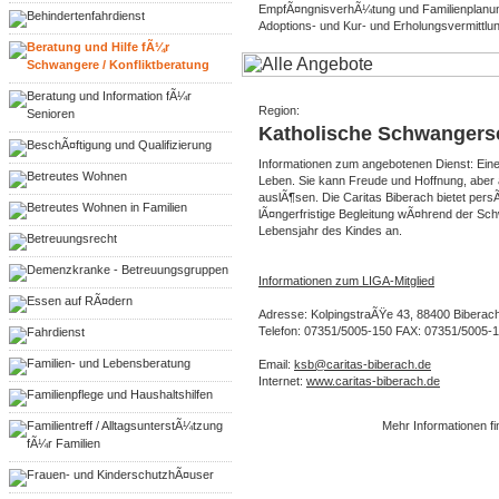
EmpfÃ¤ngnisverhÃ¼tung und Familienplanun
Behindertenfahrdienst
Adoptions- und Kur- und Erholungsvermittlun
Beratung und Hilfe fÃ¼r
Schwangere / Konfliktberatung
Beratung und Information fÃ¼r
Region:
Senioren
Katholische Schwangersc
BeschÃ¤ftigung und Qualifizierung
Informationen zum angebotenen Dienst: Ein
Betreutes Wohnen
Leben. Sie kann Freude und Hoffnung, aber
auslÃ¶sen. Die Caritas Biberach bietet pers
Betreutes Wohnen in Familien
lÃ¤ngerfristige Begleitung wÃ¤hrend der Sc
Lebensjahr des Kindes an.
Betreuungsrecht
Demenzkranke - Betreuungsgruppen
Informationen zum LIGA-Mitglied
Essen auf RÃ¤dern
Adresse: KolpingstraÃŸe 43, 88400 Biberac
Telefon: 07351/5005-150 FAX: 07351/5005-
Fahrdienst
Familien- und Lebensberatung
Email:
ksb@caritas-biberach.de
Internet:
www.caritas-biberach.de
Familienpflege und Haushaltshilfen
Familientreff / AlltagsunterstÃ¼tzung
Mehr Informationen fi
fÃ¼r Familien
Frauen- und KinderschutzhÃ¤user