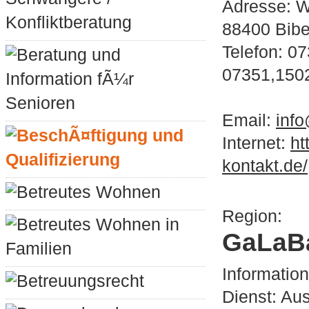
Adresse: W
Konfliktberatung
88400 Bib
Telefon: 0
Beratung und
07351,150
Information fÃ¼r
Senioren
Email:
inf
BeschÃ¤ftigung und
Internet:
ht
Qualifizierung
kontakt.de/
Betreutes Wohnen
Region:
Betreutes Wohnen in
GaLaB
Familien
Informatio
Betreuungsrecht
Dienst: Aus