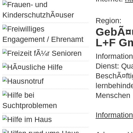
Frauen- und
KinderschutzhÃ¤user
Region:
Freiwilliges
GebÃ¤u
Engagement / Ehrenamt
L+F G
Freizeit fÃ¼r Senioren
Informatio
Dienst: Qua
HÃ¤usliche Hilfe
BeschÃ¤fti
Hausnotruf
lernbehinde
Hilfe bei
Menschen
Suchtproblemen
Informatio
Hilfe im Haus