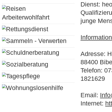
Dienst: heo
Reisen
Qualifizier
Arbeiterwohlfahrt
junge Men
Rettungsdienst
Informatio
Sammeln - Verwerten
Schuldnerberatung
Adresse: H
88400 Bib
Sozialberatung
Telefon: 0
Tagespflege
1821629
Wohnungslosenhilfe
Email:
Info
Internet:
ht