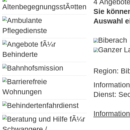
4 Angebote
AltenbegegnungsstÃ¤tten
Sie können
Ambulante
Auswahl ei
Pflegedienste
Biberach
Angebote fÃ¼r
Ganzer L
Behinderte
Bahnhofsmission
Region: Bi
Barrierefreie
Informatio
Wohnungen
Dienst: Se
Behindertenfahrdienst
Informatio
Beratung und Hilfe fÃ¼r
Schwangere /