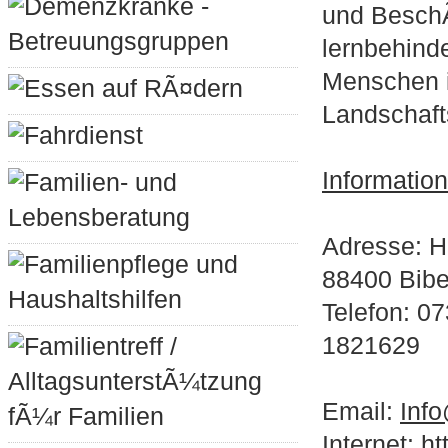
Demenzkranke -
und BeschÃ
Betreuungsgruppen
lernbehinde
Menschen 
Essen auf RÃ¤dern
Landschaf
Fahrdienst
Informatio
Familien- und
Lebensberatung
Adresse: H
Familienpflege und
88400 Bib
Haushaltshilfen
Telefon: 0
1821629
Familientreff /
AlltagsunterstÃ¼tzung
Email:
Info
fÃ¼r Familien
Internet:
ht