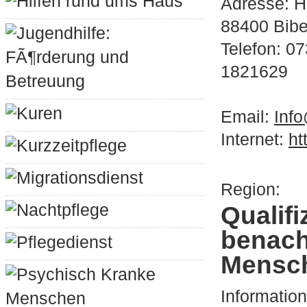
Hilfen rund ums Haus
Adresse: H
88400 Bib
Jugendhilfe:
Telefon: 0
FÃ¶rderung und
1821629
Betreuung
Kuren
Email:
Info
Internet:
ht
Kurzzeitpflege
Migrationsdienst
Region:
Nachtpflege
Qualif
benach
Pflegedienst
Mensc
Psychisch Kranke
Informatio
Menschen