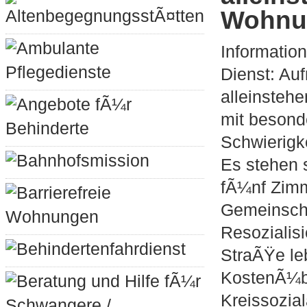
Wohnu
AltenbegegnungsstÃ¤tten
Ambulante
Informatio
Pflegedienste
Dienst: Au
alleinste
Angebote fÃ¼r
mit besond
Behinderte
Schwierigk
Bahnhofsmission
Es stehen 
fÃ¼nf Zimm
Barrierefreie
Gemeinsch
Wohnungen
Resozialis
Behindertenfahrdienst
StraÃŸe le
KostenÃ¼b
Beratung und Hilfe fÃ¼r
Kreissozia
Schwangere /