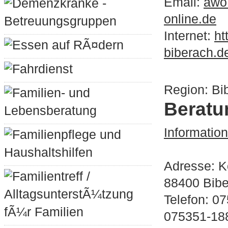
Email:
awo
Demenzkranke -
online.de
Betreuungsgruppen
Internet:
ht
Essen auf RÃ¤dern
biberach.d
Fahrdienst
Region: Bi
Familien- und
Beratu
Lebensberatung
Informatio
Familienpflege und
Haushaltshilfen
Adresse: K
Familientreff /
88400 Bib
AlltagsunterstÃ¼tzung
Telefon: 0
fÃ¼r Familien
075351-18