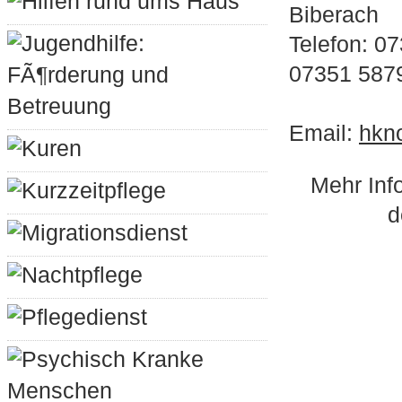
Hilfen rund ums Haus
Biberach
Jugendhilfe:
Telefon: 0
07351 587
FÃ¶rderung und
Betreuung
Email:
hkn
Kuren
Mehr Inf
Kurzzeitpflege
d
Migrationsdienst
Nachtpflege
Pflegedienst
Psychisch Kranke
Menschen