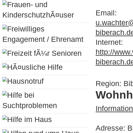
Frauen- und
Email:
KinderschutzhÃ¤user
u.wachter@
Freiwilliges
biberach.d
Engagement / Ehrenamt
Internet:
http://www
Freizeit fÃ¼r Senioren
biberach.d
HÃ¤usliche Hilfe
Hausnotruf
Region: Bi
Wohnh
Hilfe bei
Suchtproblemen
Informatio
Hilfe im Haus
Adresse: B