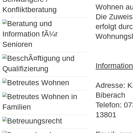
Wohnen auf
Konfliktberatung
Die Zuweis
Beratung und
erfolgt dur
Information fÃ¼r
Wohnungslo
Senioren
BeschÃ¤ftigung und
Informatio
Qualifizierung
Betreutes Wohnen
Adresse: K
Biberach
Betreutes Wohnen in
Telefon: 0
Familien
13801
Betreuungsrecht