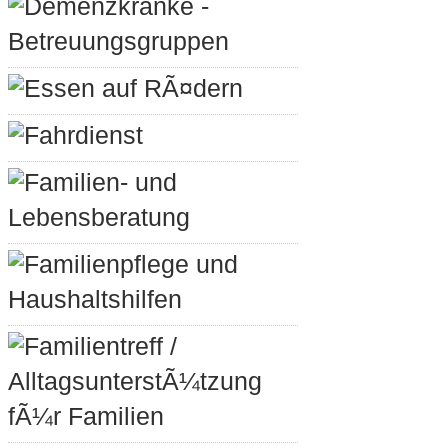
Demenzkranke -
Betreuungsgruppen
Essen auf RÃ¤dern
Fahrdienst
Familien- und
Lebensberatung
Familienpflege und
Haushaltshilfen
Familientreff /
AlltagsunterstÃ¼tzung
fÃ¼r Familien