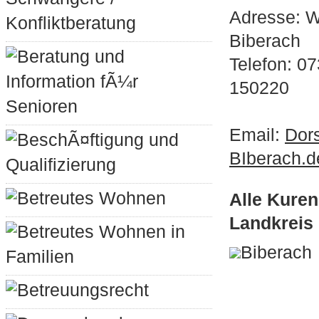
Adresse: W
Konfliktberatung
Biberach
Beratung und
Telefon: 0
Information fÃ¼r
150220
Senioren
Email:
Dor
BeschÃ¤ftigung und
BIberach.d
Qualifizierung
Betreutes Wohnen
Alle Kure
Landkreis
Betreutes Wohnen in
Biberach
Familien
Betreuungsrecht