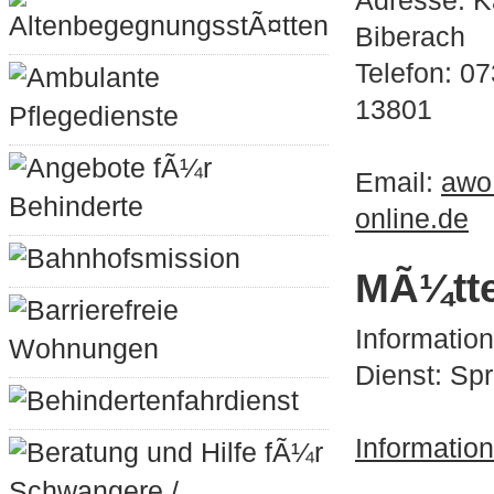
Adresse: K
AltenbegegnungsstÃ¤tten
Biberach
Telefon: 0
Ambulante
13801
Pflegedienste
Angebote fÃ¼r
Email:
awo
Behinderte
online.de
Bahnhofsmission
MÃ¼tte
Barrierefreie
Informatio
Wohnungen
Dienst: Sp
Behindertenfahrdienst
Informatio
Beratung und Hilfe fÃ¼r
Schwangere /